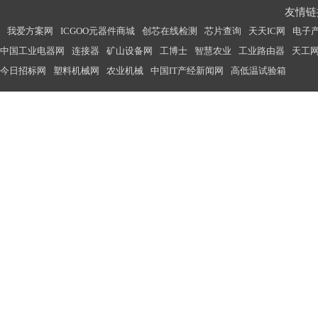
友情链接
我爱方案网
ICGOO元器件商城
创芯在线检测
芯片查询
天天IC网
电子
中国工业电器网
连接器
矿山设备网
工博士
智慧农业
工业路由器
天工
今日招标网
塑料机械网
农业机械
中国IT产经新闻网
高低温试验箱