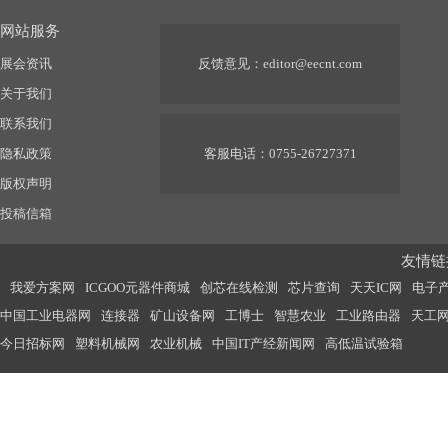
网站服务
展会资讯
反馈意见：
editor@eecnt.com
关于我们
联系我们
隐私政策
客服电话：0755-26727371
版权声明
投稿信箱
友情链接
我爱方案网
ICGOO元器件商城
创芯在线检测
芯片查询
天天IC网
电子
中国工业电器网
连接器
矿山设备网
工博士
智慧农业
工业路由器
天工
今日招标网
塑料机械网
农业机械
中国IT产经新闻网
高低温试验箱