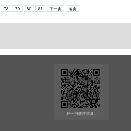
78
79
80
81
下一页
尾页