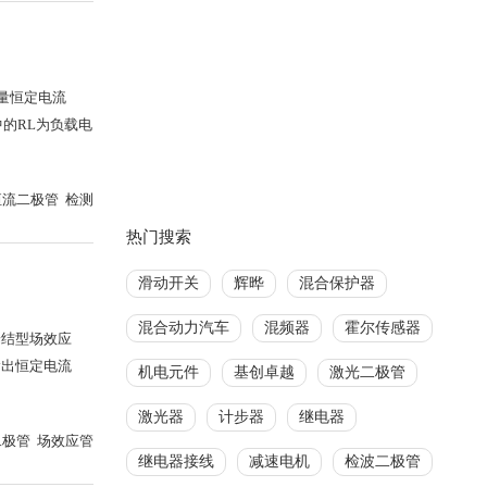
量恒定电流
中的RL为负载电
恒流二极管 检测
热门搜索
滑动开关
辉晔
混合保护器
混合动力汽车
混频器
霍尔传感器
端结型场效应
输出恒定电流
机电元件
基创卓越
激光二极管
激光器
计步器
继电器
极管 场效应管
继电器接线
减速电机
检波二极管