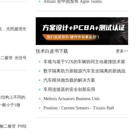
入门级M4V组
Altium 在中国发布 Agile Teams
比，光照越强光
技术白皮书下载
更多>>
敏二极管 光信号
车规与基于V2X的车辆协同主动避撞技术展
望
数字隔离助力新能源汽车安全隔离的新挑战
汽车模块抛负载的解决方案
车用连接器的安全创新应用
在结构上不同的
Melexis Actuators Business Unit
一般小于1微
Position / Current Sensors - Triaxis Hall
敏二极管 PN结