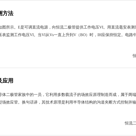
测方法
如图所示。E是可调直流电源，向恒流二极管提供工作电压VI。用直流毫安表测
压表监测工作电压VI。当VI从Vs一直上升到V（BO）时，IH应保持恒定。电路
及应用
导体二极管家族中的一员，它利用多数载流子的场效应原理制造而成，属于两
型场效应管。换句话讲，其技术原理是利用半导体结构的沟道夹断方式控制并
恒流二