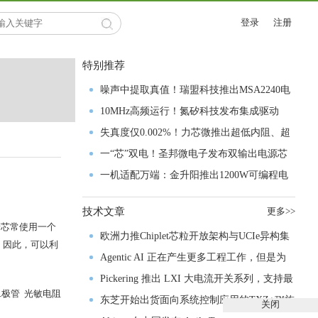
登录
注册
特别推荐
噪声中提取真值！瑞盟科技推出MSA2240电
流检测芯片赋能多元高端测量场景
10MHz高频运行！氮矽科技发布集成驱动
GaN芯片，助力电源能效再攀新高
失真度仅0.002%！力芯微推出超低内阻、超
低失真4PST模拟开关
一“芯”双电！圣邦微电子发布双输出电源芯
片，简化AFE与音频设计
一机适配万端：金升阳推出1200W可编程电
源，赋能高端装备制造
技术文章
更多>>
管芯常使用一个
欧洲力推Chiplet芯粒开放架构与UCIe异构集
，因此，可以利
成以加速其汽车产业生态智能化进程
Agentic AI 正在产生更多工程工作，但是为
什么系统开发进展并没有更快？
Pickering 推出 LXI 大电流开关系列，支持最
极管 光敏电阻
高 80A、300V 信号
东芝开始出货面向系统控制应用的TXZ+™族
关闭