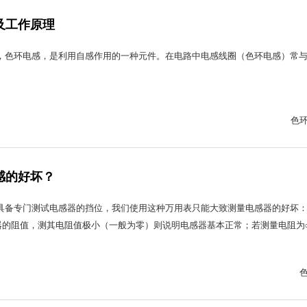
及工作原理
，色环电感，是利用自感作用的一种元件。在电路中电感线圈（色环电感）常
。
色
感的好坏？
具备专门测试电感器的挡位，我们使用这种万用表只能大致测量电感器的好坏
感器的阻值，测其电阻值极小（一般为零）则说明电感器基本正常；若测量电阻为