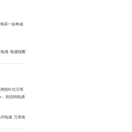
与电容一起构成
环电感 电感线圈
：用指针式万用
∞，则说明电感
色环电感 万用表