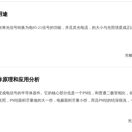
用途
有将光信号转换为电95-21信号的功能，并且其光电流，的大小与光照强度成正
光
作原理和应用分析
变成电信号的半导体器件。它的核心部分也是一个PN结，和普通二极管相比，
光照，PN结面积尽量做的大一些，电极面积尽量小些，而且PN结的结深很浅，
光