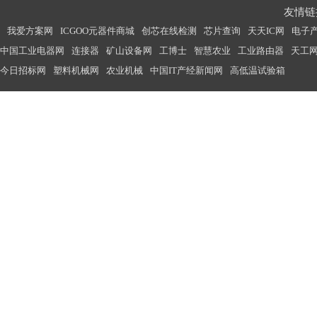
友情链接
我爱方案网
ICGOO元器件商城
创芯在线检测
芯片查询
天天IC网
电子
中国工业电器网
连接器
矿山设备网
工博士
智慧农业
工业路由器
天工
今日招标网
塑料机械网
农业机械
中国IT产经新闻网
高低温试验箱