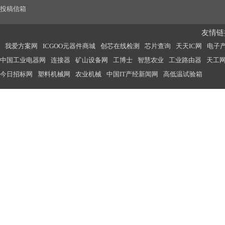
投稿信箱
友情链接
我爱方案网
ICGOO元器件商城
创芯在线检测
芯片查询
天天IC网
电子
中国工业电器网
连接器
矿山设备网
工博士
智慧农业
工业路由器
天工
今日招标网
塑料机械网
农业机械
中国IT产经新闻网
高低温试验箱