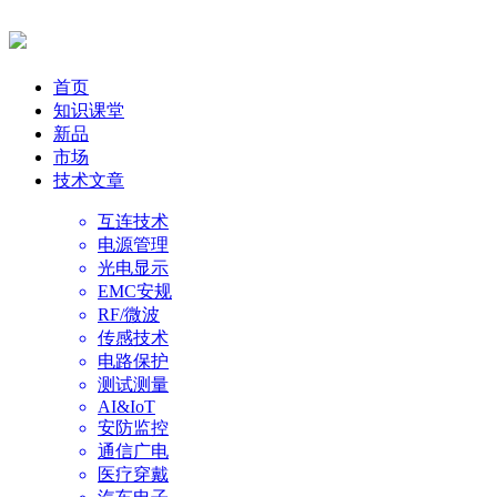
首页
知识课堂
新品
市场
技术文章
互连技术
电源管理
光电显示
EMC安规
RF/微波
传感技术
电路保护
测试测量
AI&IoT
安防监控
通信广电
医疗穿戴