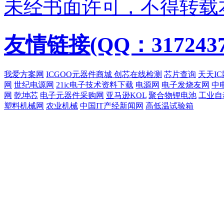
未经书面许可，不得转载
友情链接(QQ：3172437
我爱方案网
ICGOO元器件商城
创芯在线检测
芯片查询
天天IC
网
世纪电源网
21ic电子技术资料下载
电源网
电子发烧友网
中
网
乾坤芯
电子元器件采购网
亚马逊KOL
聚合物锂电池
工业自
塑料机械网
农业机械
中国IT产经新闻网
高低温试验箱