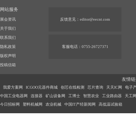
网站服务
展会资讯
反馈意见：
editor@eecnt.com
关于我们
联系我们
隐私政策
客服电话：0755-26727371
版权声明
投稿信箱
友情链接
我爱方案网
ICGOO元器件商城
创芯在线检测
芯片查询
天天IC网
电子
中国工业电器网
连接器
矿山设备网
工博士
智慧农业
工业路由器
天工
今日招标网
塑料机械网
农业机械
中国IT产经新闻网
高低温试验箱