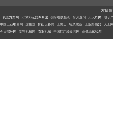
友情链接
我爱方案网
ICGOO元器件商城
创芯在线检测
芯片查询
天天IC网
电子
中国工业电器网
连接器
矿山设备网
工博士
智慧农业
工业路由器
天工
今日招标网
塑料机械网
农业机械
中国IT产经新闻网
高低温试验箱