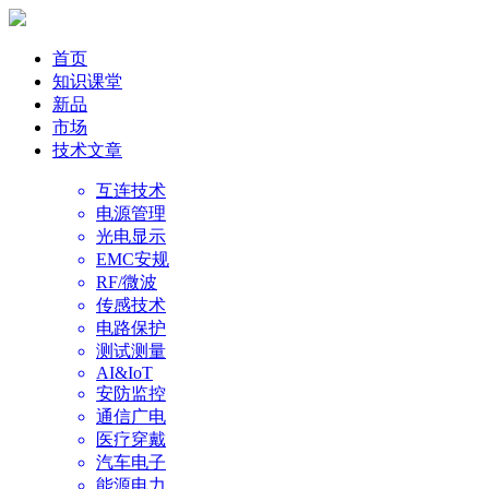
首页
知识课堂
新品
市场
技术文章
互连技术
电源管理
光电显示
EMC安规
RF/微波
传感技术
电路保护
测试测量
AI&IoT
安防监控
通信广电
医疗穿戴
汽车电子
能源电力