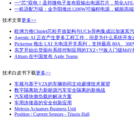
一“芯”双电！圣邦微电子发布双输出电源芯片，简化AF
一机适配万端：金升阳推出1200W可编程电源，赋能高
技术文章
更多>>
欧洲力推Chiplet芯粒开放架构与UCIe异构集成以加速
Agentic AI 正在产生更多工程工作，但是为什么系统
Pickering 推出 LXI 大电流开关系列，支持最高 80A、300
东芝开始出货面向系统控制应用的TXZ+™族入门级M4V
Altium 在中国发布 Agile Teams
技术白皮书下载
更多>>
车规与基于V2X的车辆协同主动避撞技术展望
数字隔离助力新能源汽车安全隔离的新挑战
汽车模块抛负载的解决方案
车用连接器的安全创新应用
Melexis Actuators Business Unit
Position / Current Sensors - Triaxis Hall