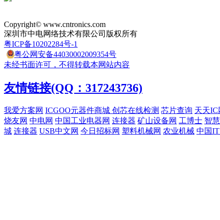
Copyright© www.cntronics.com
深圳市中电网络技术有限公司版权所有
粤ICP备10202284号-1
粤公网安备44030002009354号
未经书面许可，不得转载本网站内容
友情链接(QQ：317243736)
我爱方案网
ICGOO元器件商城
创芯在线检测
芯片查询
天天IC
烧友网
中电网
中国工业电器网
连接器
矿山设备网
工博士
智慧
城
连接器
USB中文网
今日招标网
塑料机械网
农业机械
中国I