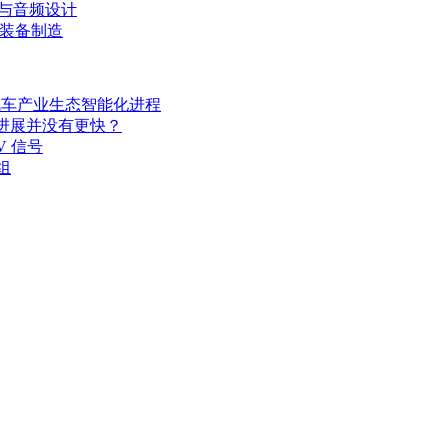
E与音频设计
端装备制造
其汽车产业生态智能化进程
开发进展并没有更快？
V 信号
组