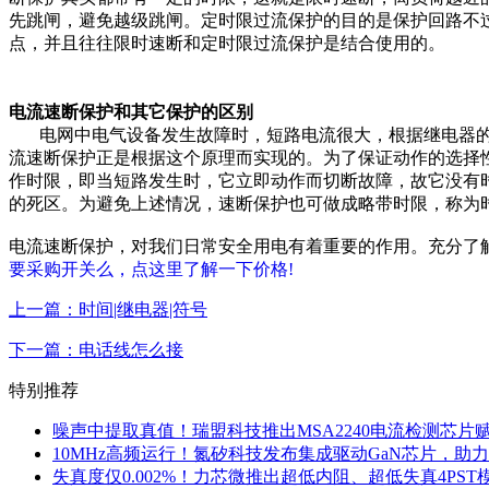
先跳闸，避免越级跳闸。定时限过流保护的目的是保护回路不
点，并且往往限时速断和定时限过流保护是结合使用的。
电流速断保护和其它保护的区别
电网中电气设备发生故障时，短路电流很大，根据继电器
流速断保护正是根据这个原理而实现的。为了保证动作的选择
作时限，即当短路发生时，它立即动作而切断故障，故它没有
的死区。为避免上述情况，速断保护也可做成略带时限，称为
电流速断保护，对我们日常安全用电有着重要的作用。充分了
要采购开关么，点这里了解一下价格!
上一篇：时间|继电器|符号
下一篇：电话线怎么接
特别推荐
噪声中提取真值！瑞盟科技推出MSA2240电流检测芯片
10MHz高频运行！氮矽科技发布集成驱动GaN芯片，助
失真度仅0.002%！力芯微推出超低内阻、超低失真4PST