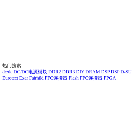
热门搜索
dc/dc
DC/DC电源模块
DDR2
DDR3
DIY
DRAM
DSP
DSP
D-S
Eurotect
Exar
Fairhild
FFC连接器
Flash
FPC连接器
FPGA