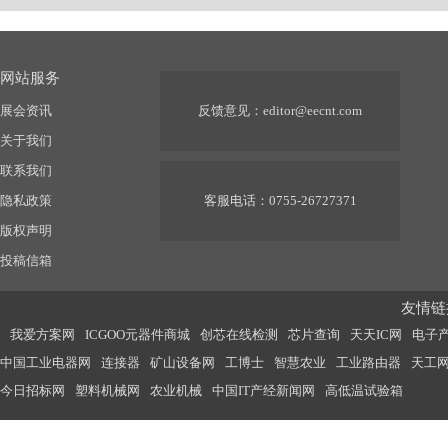
网站服务
展会资讯
反馈意见：
editor@eecnt.com
关于我们
联系我们
隐私政策
客服电话：0755-26727371
版权声明
投稿信箱
友情链接
我爱方案网
ICGOO元器件商城
创芯在线检测
芯片查询
天天IC网
电子
中国工业电器网
连接器
矿山设备网
工博士
智慧农业
工业路由器
天工
今日招标网
塑料机械网
农业机械
中国IT产经新闻网
高低温试验箱