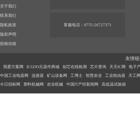
关于我们
联系我们
隐私政策
客服电话：0755-26727371
版权声明
投稿信箱
友情链接
我爱方案网
ICGOO元器件商城
创芯在线检测
芯片查询
天天IC网
电子
中国工业电器网
连接器
矿山设备网
工博士
智慧农业
工业路由器
天工
今日招标网
塑料机械网
农业机械
中国IT产经新闻网
高低温试验箱