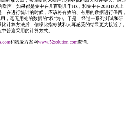
标高的放大器，实际听起来噪声比指标低的放大器还要大。经过
声，如果都是集中在几百到几千Hz，和集中在20KHz以上
是，在进行统计的时候，应该将有效的、有用的数据进行保留，
无用，毫无用处的数据的“权”为0。于是，经过一系列测试和研
噪比计算方法后，信噪比指标就和人耳感受的结果更为接近了。
行业中普遍采用的计算方式。
s.com
和我爱方案网
www.52solution.com
查询。