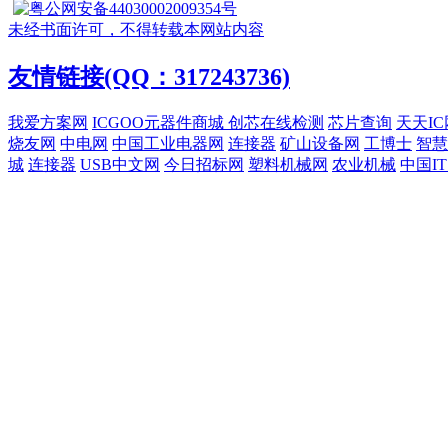
粤公网安备44030002009354号
未经书面许可，不得转载本网站内容
友情链接(QQ：317243736)
我爱方案网
ICGOO元器件商城
创芯在线检测
芯片查询
天天IC
烧友网
中电网
中国工业电器网
连接器
矿山设备网
工博士
智慧
城
连接器
USB中文网
今日招标网
塑料机械网
农业机械
中国I