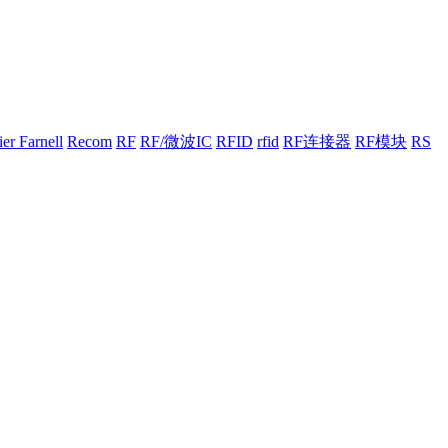
er Farnell
Recom
RF
RF/微波IC
RFID
rfid
RF连接器
RF模块
RS