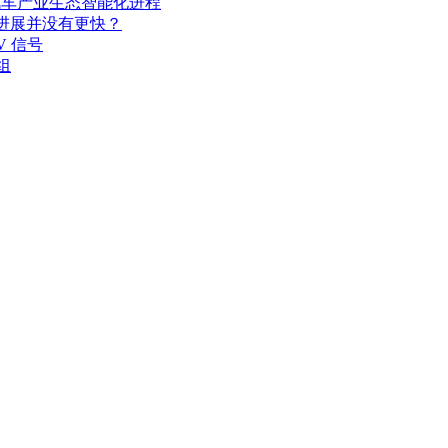
其汽车产业生态智能化进程
开发进展并没有更快？
V 信号
组