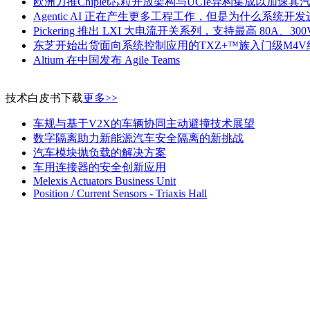
欧洲力推Chiplet芯粒开放架构与UCIe异构集成以加速
Agentic AI 正在产生更多工程工作，但是为什么系统
Pickering 推出 LXI 大电流开关系列，支持最高 80A、300
东芝开始出货面向系统控制应用的TXZ+™族入门级M4V
Altium 在中国发布 Agile Teams
技术白皮书下载
更多>>
车规与基于V2X的车辆协同主动避撞技术展望
数字隔离助力新能源汽车安全隔离的新挑战
汽车模块抛负载的解决方案
车用连接器的安全创新应用
Melexis Actuators Business Unit
Position / Current Sensors - Triaxis Hall