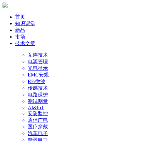
首页
知识课堂
新品
市场
技术文章
互连技术
电源管理
光电显示
EMC安规
RF/微波
传感技术
电路保护
测试测量
AI&IoT
安防监控
通信广电
医疗穿戴
汽车电子
能源电力