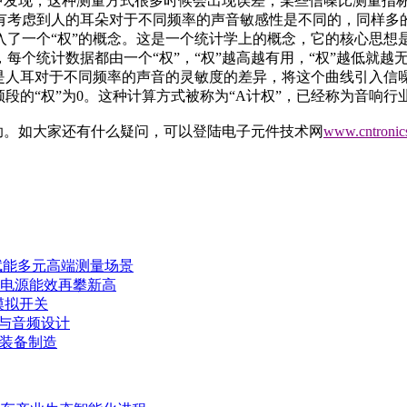
中发现，这种测量方式很多时候会出现误差，某些信噪比测量指
考虑到人的耳朵对于不同频率的声音敏感性是不同的，同样多的噪
入了一个“权”的概念。这是一个统计学上的概念，它的核心思想
个统计数据都由一个“权”，“权”越高越有用，“权”越低就越
的是人耳对于不同频率的声音的灵敏度的差异，将这个曲线引入信
段的“权”为0。这种计算方式被称为“A计权”，已经称为音响
助。如大家还有什么疑问，可以登陆电子元件技术网
www.cntronic
赋能多元高端测量场景
力电源能效再攀新高
模拟开关
E与音频设计
端装备制造