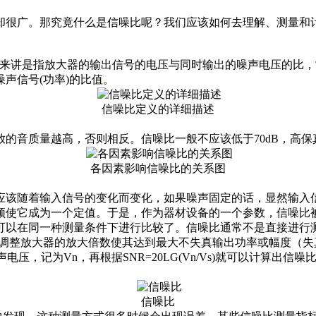
却很广。那究竟什么是信噪比呢？我们应该如何去理解、测量和
又称为讯噪比。狭义来讲是指放大器的输出信号的电压与同时输出的噪声
声信号(功率)的比值。
信噪比定义的详细描述
音质量越高，否则相反。信噪比一般不应该低于70dB，高保真
各因素影响信噪比的关系图
该随着输入信号的变化而变化，如果噪声固定的话，显然输入信
须使它成为一个定值。于是，作为器材设备的一个参数，信噪比被
可以在同一种测量条件下进行比较了。信噪比通常不是直接进行
@1kHz,调整放大器的放大倍数使其达到最大不失真输出功率或幅度
，记为Vn，再根据SNR=20LG(Vn/Vs)就可以计算出信噪
信噪比