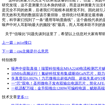
这样的测量方式完全可以体现设备的性能了。但是，实践
研究发现，这不是测量方法本身的错误，而是这种测量方法没有
是完全不同的效果，后者我们可能根本就察觉不到。因此就引
而无效和无用的数据应该尽量排除，使得统计结果接近最准确，每
究，科学家们找到了一条“通用等响度曲线”，这个曲线代表
噪声中对人耳影响最大的频段“权”最高，而人耳根本听不到的频
关于“信噪比”问题先谈到这里了，希望以上信息对大家有帮
上一篇：pci-e接口
下一篇：cpu主频是什么意思
特别推荐
噪声中提取真值！瑞盟科技推出MSA2240电流检测芯片
10MHz高频运行！氮矽科技发布集成驱动GaN芯片，助
失真度仅0.002%！力芯微推出超低内阻、超低失真4PST
一“芯”双电！圣邦微电子发布双输出电源芯片，简化AF
一机适配万端：金升阳推出1200W可编程电源，赋能高
技术文章
更多>>