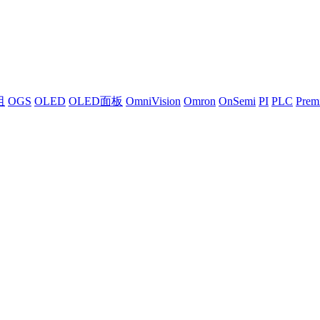
阻
OGS
OLED
OLED面板
OmniVision
Omron
OnSemi
PI
PLC
Premi