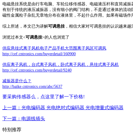
电磁悬挂系统是由行车电脑、车轮位移传感器、电磁液压杆和直筒减振
有别于传统的液压减振器，没有细小的阀门结构，不是通过液体的流动
磁性金属粒子杂乱无章地分布在液体里，不起什么作用。如果有磁场作
综上所述，本文已为讲解
可调悬挂
，相信大家对可调悬挂的认识越来越
浏览过本文<
可调悬挂
>的人也浏览了
供应悬挂式离子风机电子产品手机大范围离子风区可调风
http://cef.cntronics.com/buyerdetail/160900
供应离子风机，台式离子风机，卧式离子风机，悬挂式离子风机
http://cef.cntronics.com/buyerdetail/9240
减振器是什么？
http://baike.cntronics.com/abc/5637
要采购传感器么，点这里了解一下价格!
上一篇：光电编码器 光电绝对式编码器 光电增量式编码器
下一篇：电源线插头
特别推荐