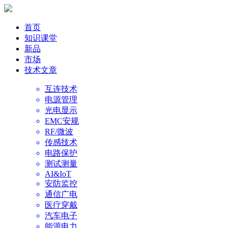
首页
知识课堂
新品
市场
技术文章
互连技术
电源管理
光电显示
EMC安规
RF/微波
传感技术
电路保护
测试测量
AI&IoT
安防监控
通信广电
医疗穿戴
汽车电子
能源电力