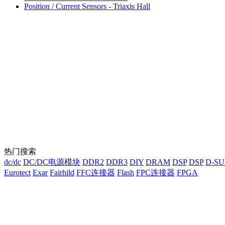
Position / Current Sensors - Triaxis Hall
热门搜索
dc/dc
DC/DC电源模块
DDR2
DDR3
DIY
DRAM
DSP
DSP
D-S
Eurotect
Exar
Fairhild
FFC连接器
Flash
FPC连接器
FPGA