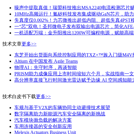
噪声中提取真值！瑞盟科技推出MSA2240电流检测芯片
10MHz高频运行！氮矽科技发布集成驱动GaN芯片，助
失真度仅0.002%！力芯微推出超低内阻、超低失真4PST
一“芯”双电！圣邦微电子发布双输出电源芯片，简化AF
一机适配万端：金升阳推出1200W可编程电源，赋能高
技术文章
更多>>
东芝开始出货面向系统控制应用的TXZ+™族入门级M4V
Altium 在中国发布 Agile Teams
物理AI：先守时序，再谈智能
PRISM助力成像应用上市时间缩短六个月，实战指南一
高分辨率直接飞行时间激光雷达赋予边缘 AI 空间感知能
技术白皮书下载
更多>>
车规与基于V2X的车辆协同主动避撞技术展望
数字隔离助力新能源汽车安全隔离的新挑战
汽车模块抛负载的解决方案
车用连接器的安全创新应用
Melexis Actuators Business Unit