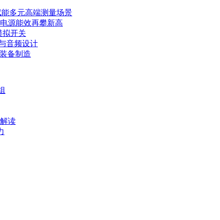
赋能多元高端测量场景
力电源能效再攀新高
模拟开关
E与音频设计
端装备制造
组
文解读
力