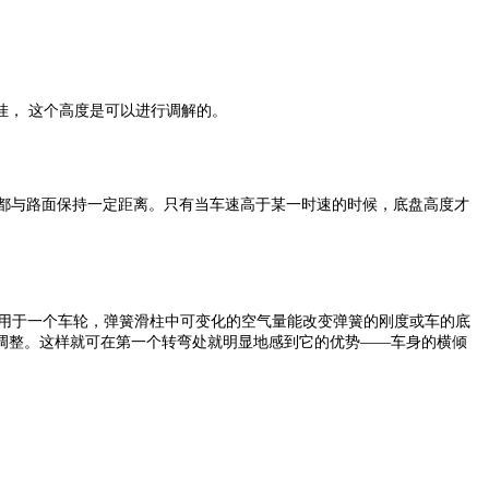
挂， 这个高度是可以进行调解的。
都与路面保持一定距离。只有当车速高于某一时速的时候，底盘高度才
作用于一个车轮，弹簧滑柱中可变化的空气量能改变弹簧的刚度或车的底
调整。这样就可在第一个转弯处就明显地感到它的优势——车身的横倾