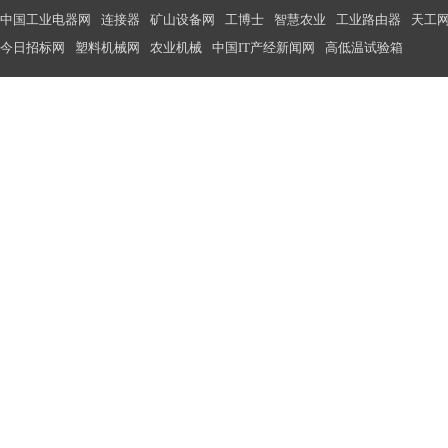
中国工业电器网
连接器
矿山设备网
工博士
智慧农业
工业路由器
天工
今日招标网
塑料机械网
农业机械
中国IT产经新闻网
高低温试验箱