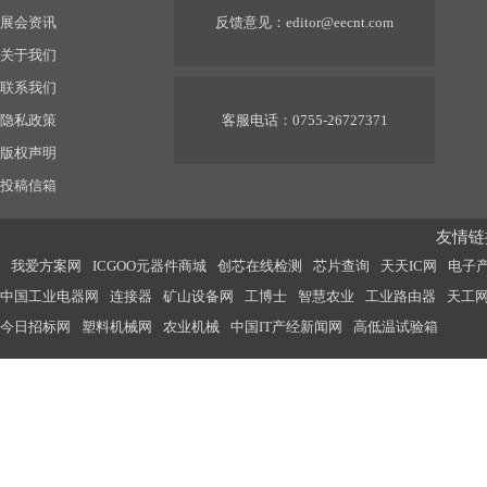
展会资讯
反馈意见：
editor@eecnt.com
关于我们
联系我们
隐私政策
客服电话：0755-26727371
版权声明
投稿信箱
友情链接
我爱方案网
ICGOO元器件商城
创芯在线检测
芯片查询
天天IC网
电子
中国工业电器网
连接器
矿山设备网
工博士
智慧农业
工业路由器
天工
今日招标网
塑料机械网
农业机械
中国IT产经新闻网
高低温试验箱