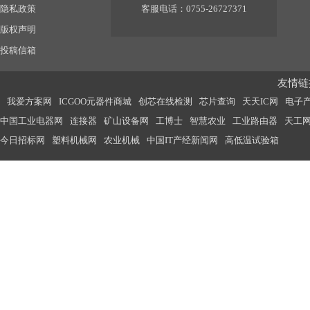
隐私政策
客服电话：0755-26727371
版权声明
投稿信箱
友情链接
我爱方案网
ICGOO元器件商城
创芯在线检测
芯片查询
天天IC网
电子
中国工业电器网
连接器
矿山设备网
工博士
智慧农业
工业路由器
天工
今日招标网
塑料机械网
农业机械
中国IT产经新闻网
高低温试验箱