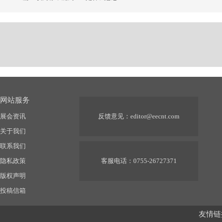
网站服务
展会资讯
反馈意见：
editor@eecnt.com
关于我们
联系我们
隐私政策
客服电话：0755-26727371
版权声明
投稿信箱
友情链接