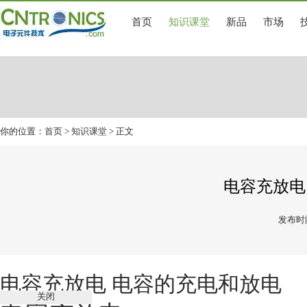
首页
知识课堂
新品
市场
你的位置：
首页
>
知识课堂
> 正文
电容充放电
发布时间
电容充放电 电容的充电和放电
关闭