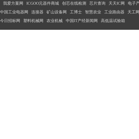
我爱方案网
ICGOO元器件商城
创芯在线检测
芯片查询
天天IC网
电子
中国工业电器网
连接器
矿山设备网
工博士
智慧农业
工业路由器
天工
今日招标网
塑料机械网
农业机械
中国IT产经新闻网
高低温试验箱