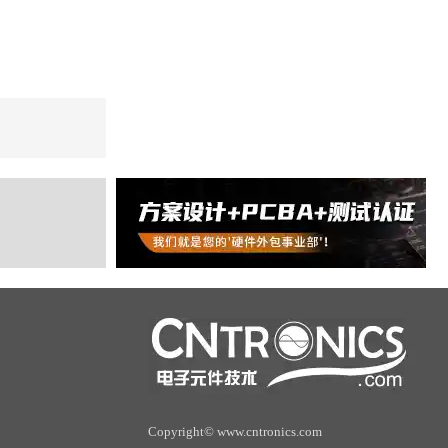
Copyright© www.cntronics.com