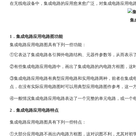
在无线电设备中，集成电路的应用愈来愈广泛，对集成电路应用电
集
1
．集成电路应用电路图功能
集成电路应用电路图具有下列一些功能：
①它表达了集成电路各引脚外电路结构、元器件参数等，从而表示
②有些集成电路应用电路中，画出了集成电路的内电路方框图，这
③集成电路应用电路有典型应用电路和实用电路两种，前者在集成
点，在没有实际应用电路图时可以用典型应用电路图作参考，这一
④一般情况集成电路应用电路表达了一个完整的单元电路，或一个
2
．集成电路应用电路特点
集成电路应用电路图具有下列一些特点：
①大部分应用电路不画出内电路方框图，这对识图不利，尤其对初