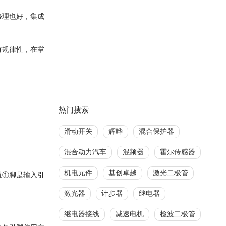
修理也好，集成
有规律性，在掌
热门搜索
滑动开关
辉晔
混合保护器
混合动力汽车
混频器
霍尔传感器
机电元件
基创卓越
激光二极管
道①脚是输入引
激光器
计步器
继电器
继电器接线
减速电机
检波二极管