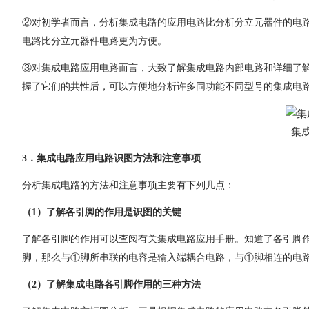
②对初学者而言，分析集成电路的应用电路比分析分立元器件的电
电路比分立元器件电路更为方便。
③对集成电路应用电路而言，大致了解集成电路内部电路和详细了
握了它们的共性后，可以方便地分析许多同功能不同型号的集成电
集
3
．集成电路应用电路识图方法和注意事项
分析集成电路的方法和注意事项主要有下列几点：
（
1
）了解各引脚的作用是识图的关键
了解各引脚的作用可以查阅有关集成电路应用手册。知道了各引脚
脚，那么与①脚所串联的电容是输入端耦合电路，与①脚相连的电
（
2
）了解集成电路各引脚作用的三种方法