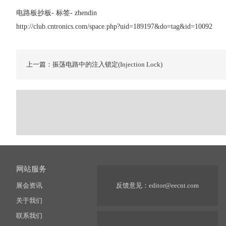
电路板抄板- 标签- zhendin
http://club.cntronics.com/space.php?uid=189197&do=tag&id=10092
上一篇：振荡电路中的注入锁定(Injection Lock)
网站服务
展会资讯
反馈意见：
editor@eecnt.com
关于我们
联系我们