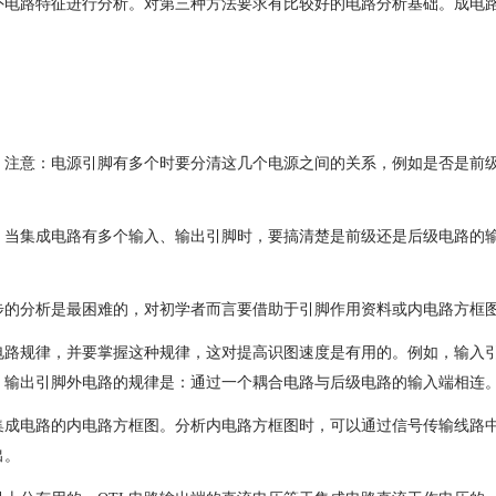
外电路特征进行分析。对第三种方法要求有比较好的电路分析基础。成电
。注意：电源引脚有多个时要分清这几个电源之间的关系，例如是否是前
。当集成电路有多个输入、输出引脚时，要搞清楚是前级还是后级电路的
步的分析是最困难的，对初学者而言要借助于引脚作用资料或内电路方框
电路规律，并要掌握这种规律，这对提高识图速度是有用的。例如，输入
；输出引脚外电路的规律是：通过一个耦合电路与后级电路的输入端相连
集成电路的内电路方框图。分析内电路方框图时，可以通过信号传输线路
出。