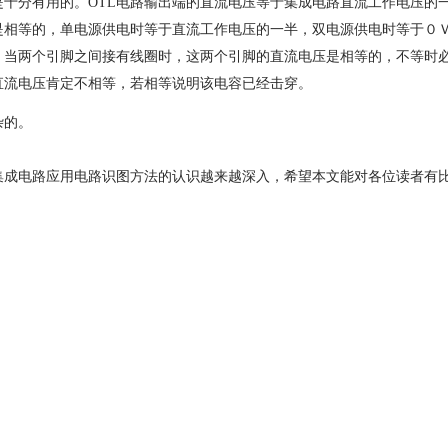
是十分有用的。
OTL
电路输出端的直流电压等于集成电路直流工作电压的
是相等的，单电源供电时等于直流工作电压的一半，双电源供电时等于０
；当两个引脚之间接有线圈时，这两个引脚的直流电压是相等的，不等时
直流电压肯定不相等，若相等说明该电容已经击穿。
杂的。
集成电路应用电路识图方法的认识越来越深入，希望本文能对各位读者有