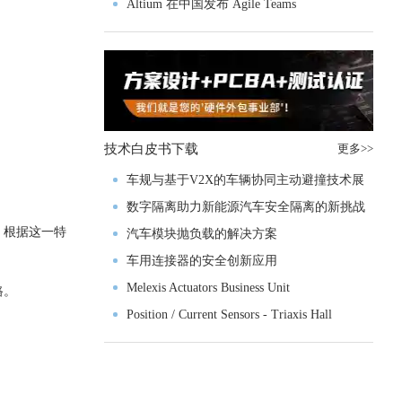
入门级M4V组
Altium 在中国发布 Agile Teams
技术白皮书下载
更多>>
车规与基于V2X的车辆协同主动避撞技术展
望
数字隔离助力新能源汽车安全隔离的新挑战
，根据这一特
汽车模块抛负载的解决方案
车用连接器的安全创新应用
Melexis Actuators Business Unit
路。
Position / Current Sensors - Triaxis Hall