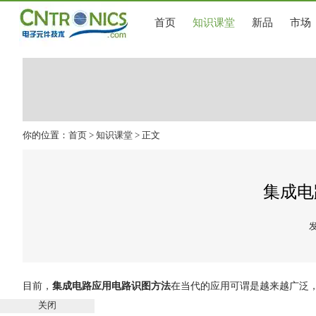
首页
知识课堂
新品
市场
你的位置：
首页
>
知识课堂
> 正文
集成电
发
目前，
集成电路应用电路识图方法
在当代的应用可谓是越来越广泛
电路识图方法。
关闭