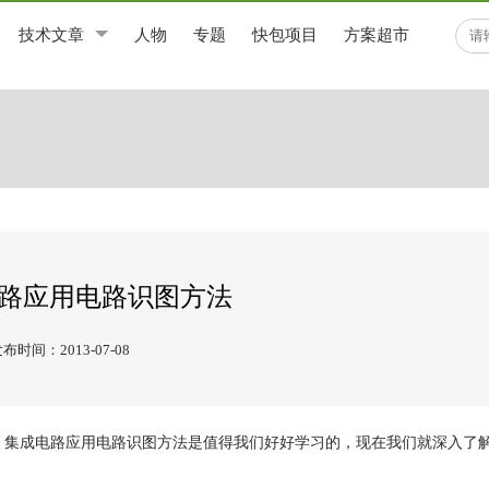
技术文章
人物
专题
快包项目
方案超市
路应用电路识图方法
布时间：2013-07-08
，
集成电路应用电路识图方法
是值得我们好好学习的，现在我们就深入了