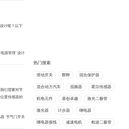
的设计呢？以下
电源管理 设计
热门搜索
滑动开关
辉晔
混合保护器
混合动力汽车
混频器
霍尔传感器
此我们需要对节
门位置传感器的
机电元件
基创卓越
激光二极管
激光器
计步器
继电器
器 节气门开关
继电器接线
减速电机
检波二极管