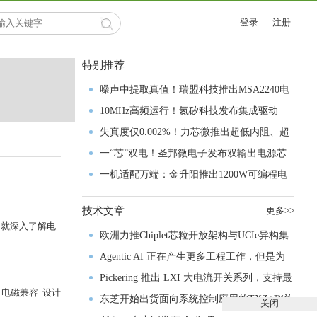
登录
注册
特别推荐
噪声中提取真值！瑞盟科技推出MSA2240电
流检测芯片赋能多元高端测量场景
10MHz高频运行！氮矽科技发布集成驱动
GaN芯片，助力电源能效再攀新高
失真度仅0.002%！力芯微推出超低内阻、超
低失真4PST模拟开关
一“芯”双电！圣邦微电子发布双输出电源芯
片，简化AFE与音频设计
一机适配万端：金升阳推出1200W可编程电
源，赋能高端装备制造
技术文章
更多>>
们就深入了解电
欧洲力推Chiplet芯粒开放架构与UCIe异构集
成以加速其汽车产业生态智能化进程
Agentic AI 正在产生更多工程工作，但是为
什么系统开发进展并没有更快？
Pickering 推出 LXI 大电流开关系列，支持最
电磁兼容 设计
高 80A、300V 信号
东芝开始出货面向系统控制应用的TXZ+™族
关闭