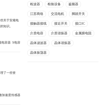
检波器
检验设备
鉴频器
江苏商络
交流电机
脚踏开关
一些关于安规电
接触器接线
接近开关
接口IC
下的知识。
介质电容
介质谐振器
金属膜电阻
规电容器 X电容
晶体滤波器
晶体谐振器
晶体振荡器
整理了一些资
。
微加速度传感器