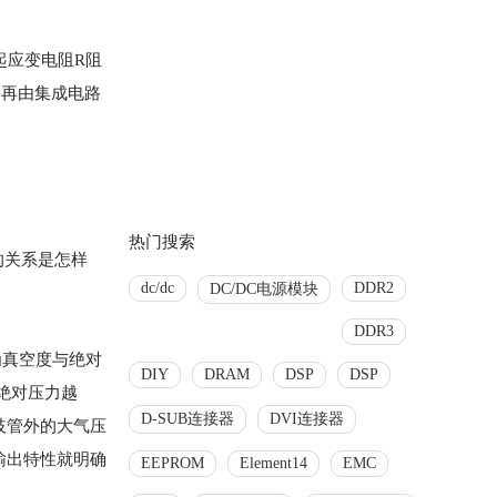
起应变电阻R阻
，再由集成电路
热门搜索
的关系是怎样
dc/dc
DDR2
DC/DC电源模块
DDR3
真空度与绝对
DIY
DRAM
DSP
DSP
的绝对压力越
D-SUB连接器
DVI连接器
歧管外的大气压
输出特性就明确
EEPROM
Element14
EMC