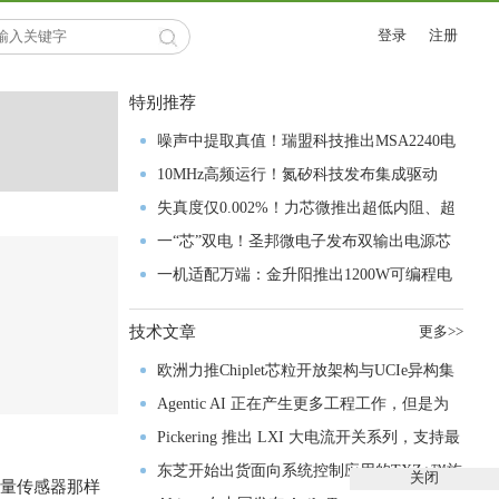
登录
注册
特别推荐
噪声中提取真值！瑞盟科技推出MSA2240电
流检测芯片赋能多元高端测量场景
10MHz高频运行！氮矽科技发布集成驱动
GaN芯片，助力电源能效再攀新高
失真度仅0.002%！力芯微推出超低内阻、超
低失真4PST模拟开关
一“芯”双电！圣邦微电子发布双输出电源芯
片，简化AFE与音频设计
一机适配万端：金升阳推出1200W可编程电
源，赋能高端装备制造
技术文章
更多>>
欧洲力推Chiplet芯粒开放架构与UCIe异构集
成以加速其汽车产业生态智能化进程
Agentic AI 正在产生更多工程工作，但是为
什么系统开发进展并没有更快？
Pickering 推出 LXI 大电流开关系列，支持最
高 80A、300V 信号
东芝开始出货面向系统控制应用的TXZ+™族
关闭
量传感器那样