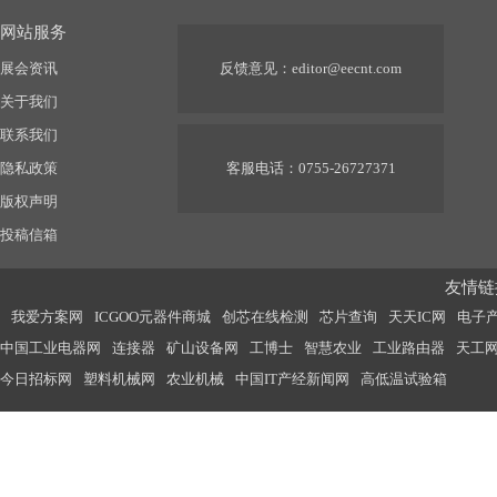
网站服务
展会资讯
反馈意见：
editor@eecnt.com
关于我们
联系我们
隐私政策
客服电话：0755-26727371
版权声明
投稿信箱
友情链接
我爱方案网
ICGOO元器件商城
创芯在线检测
芯片查询
天天IC网
电子
中国工业电器网
连接器
矿山设备网
工博士
智慧农业
工业路由器
天工
今日招标网
塑料机械网
农业机械
中国IT产经新闻网
高低温试验箱