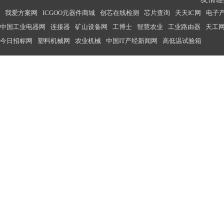
我爱方案网
ICGOO元器件商城
创芯在线检测
芯片查询
天天IC网
电子
中国工业电器网
连接器
矿山设备网
工博士
智慧农业
工业路由器
天工
今日招标网
塑料机械网
农业机械
中国IT产经新闻网
高低温试验箱