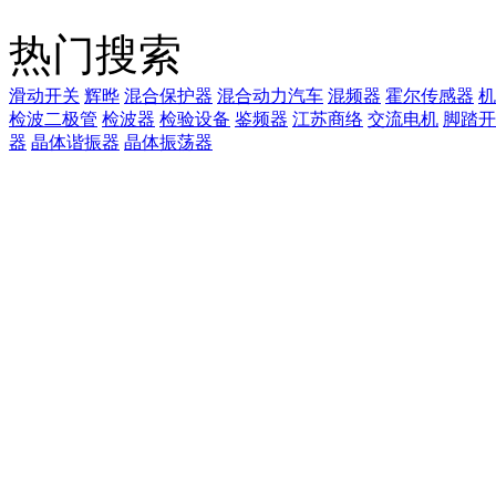
热门搜索
滑动开关
辉晔
混合保护器
混合动力汽车
混频器
霍尔传感器
机
检波二极管
检波器
检验设备
鉴频器
江苏商络
交流电机
脚踏开
器
晶体谐振器
晶体振荡器