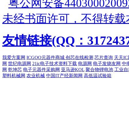
粤公网安备44030002009
未经书面许可，不得转载
友情链接(QQ：3172437
我爱方案网
ICGOO元器件商城
创芯在线检测
芯片查询
天天IC
网
世纪电源网
21ic电子技术资料下载
电源网
电子发烧友网
中
网
乾坤芯
电子元器件采购网
亚马逊KOL
聚合物锂电池
工业自
塑料机械网
农业机械
中国IT产经新闻网
高低温试验箱