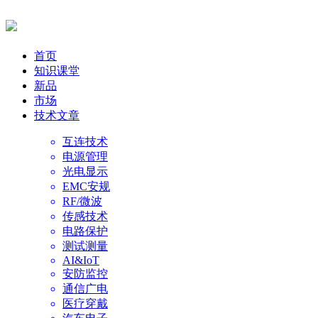
首页
知识课堂
新品
市场
技术文章
互连技术
电源管理
光电显示
EMC安规
RF/微波
传感技术
电路保护
测试测量
AI&IoT
安防监控
通信广电
医疗穿戴