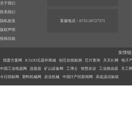
关于我们
联系我们
隐私政策
客服电话：0755-26727371
版权声明
投稿信箱
友情链接
我爱方案网
ICGOO元器件商城
创芯在线检测
芯片查询
天天IC网
电子
中国工业电器网
连接器
矿山设备网
工博士
智慧农业
工业路由器
天工
今日招标网
塑料机械网
农业机械
中国IT产经新闻网
高低温试验箱