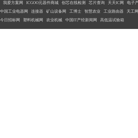
我爱方案网
ICGOO元器件商城
创芯在线检测
芯片查询
天天IC网
电子
中国工业电器网
连接器
矿山设备网
工博士
智慧农业
工业路由器
天工
今日招标网
塑料机械网
农业机械
中国IT产经新闻网
高低温试验箱