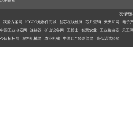
友情链接
我爱方案网
ICGOO元器件商城
创芯在线检测
芯片查询
天天IC网
电子
中国工业电器网
连接器
矿山设备网
工博士
智慧农业
工业路由器
天工
今日招标网
塑料机械网
农业机械
中国IT产经新闻网
高低温试验箱