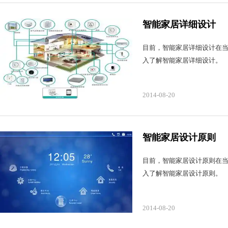
智能家居详细设计
目前，智能家居详细设计在
入了解智能家居详细设计。
2014-08-20
智能家居设计原则
目前，智能家居设计原则在
入了解智能家居设计原则。
2014-08-20