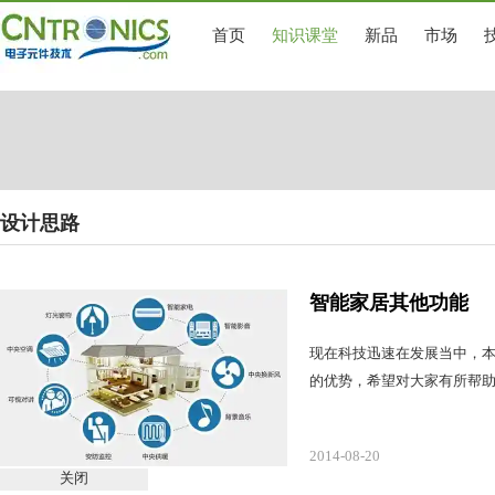
首页
知识课堂
新品
市场
设计思路
智能家居其他功能
现在科技迅速在发展当中，
的优势，希望对大家有所帮
2014-08-20
关闭