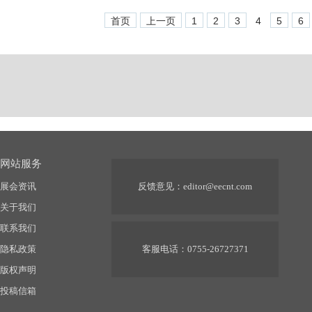
首页
上一页
1
2
3
4
5
6
网站服务
展会资讯
反馈意见：
editor@eecnt.com
关于我们
联系我们
隐私政策
客服电话：0755-26727371
版权声明
投稿信箱