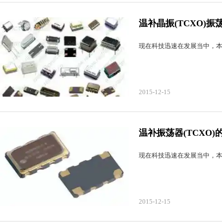
温补晶振(TCXO)振
现在科技迅速在发展当中，本
2015-12-15
温补振荡器(TCXO
现在科技迅速在发展当中，本
2015-12-15