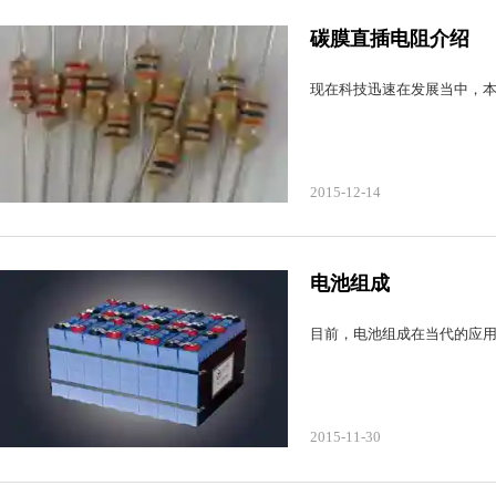
碳膜直插电阻介绍
现在科技迅速在发展当中，
2015-12-14
电池组成
目前，电池组成在当代的应
2015-11-30