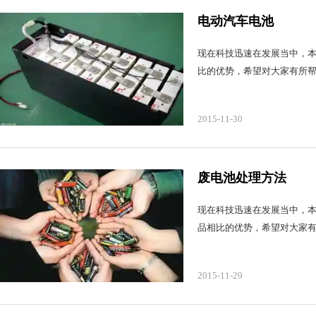
电动汽车电池
现在科技迅速在发展当中，
比的优势，希望对大家有所
2015-11-30
废电池处理方法
现在科技迅速在发展当中，
品相比的优势，希望对大家
2015-11-29