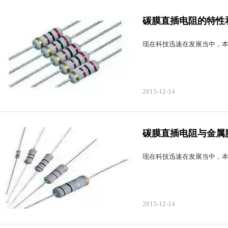
碳膜直插电阻的特性
现在科技迅速在发展当中，
2015-12-14
碳膜直插电阻与金属
现在科技迅速在发展当中，
2015-12-14