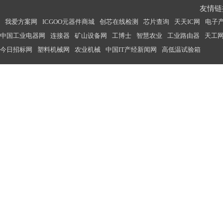
友情链接
我爱方案网
ICGOO元器件商城
创芯在线检测
芯片查询
天天IC网
电子
中国工业电器网
连接器
矿山设备网
工博士
智慧农业
工业路由器
天工
今日招标网
塑料机械网
农业机械
中国IT产经新闻网
高低温试验箱