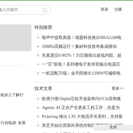
登录
注册
特别推荐
噪声中提取真值！瑞盟科技推出MSA2240电
流检测芯片赋能多元高端测量场景
10MHz高频运行！氮矽科技发布集成驱动
GaN芯片，助力电源能效再攀新高
失真度仅0.002%！力芯微推出超低内阻、超
低失真4PST模拟开关
一“芯”双电！圣邦微电子发布双输出电源芯
片，简化AFE与音频设计
一机适配万端：金升阳推出1200W可编程电
源，赋能高端装备制造
技术文章
更多>>
们就深入了解行
欧洲力推Chiplet芯粒开放架构与UCIe异构集
成以加速其汽车产业生态智能化进程
Agentic AI 正在产生更多工程工作，但是为
什么系统开发进展并没有更快？
Pickering 推出 LXI 大电流开关系列，支持最
行动电源 发展
高 80A、300V 信号
东芝开始出货面向系统控制应用的TXZ+™族
关闭