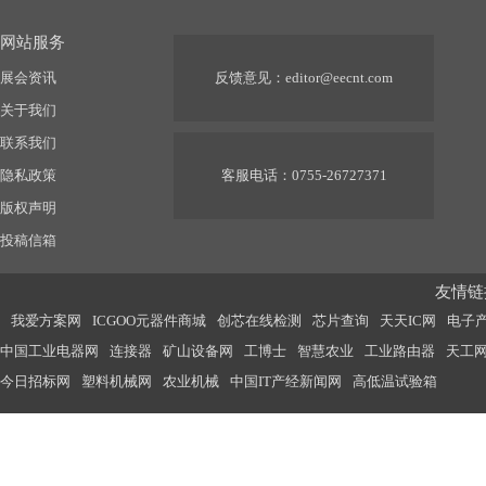
网站服务
展会资讯
反馈意见：
editor@eecnt.com
关于我们
联系我们
隐私政策
客服电话：0755-26727371
版权声明
投稿信箱
友情链接
我爱方案网
ICGOO元器件商城
创芯在线检测
芯片查询
天天IC网
电子
中国工业电器网
连接器
矿山设备网
工博士
智慧农业
工业路由器
天工
今日招标网
塑料机械网
农业机械
中国IT产经新闻网
高低温试验箱