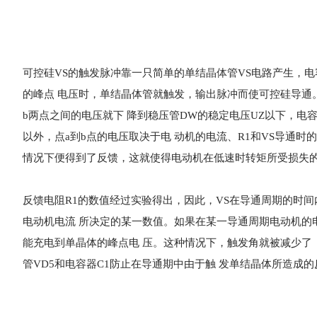
可控硅VS的触发脉冲靠一只简单的单结
晶体
管VS电路产生，电
的峰点 电压时，单结晶体管就触发，输出脉冲而使可控硅导通
b两点之间的电压就下 降到稳压管DW的稳定电压UZ以下，电
以外，点a到b点的电压取决于电 动机的电流、R1和VS导通时
情况下便得到了反馈，这就使得电动机在低速时转矩所受损失
反馈电阻R1的数值经过实验得出，因此，VS在导通周期的时间
电动机电流 所决定的某一数值。如果在某一导通周期电动机的
能充电到单晶体的峰点电 压。这种情况下，触发角就被减少了
管VD5和电容器C1防止在导通期中由于触 发单结晶体所造成