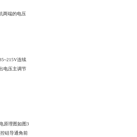
电机两端的电压
~215V连续
出电压主调节
电原理图如图3
可控硅导通角前