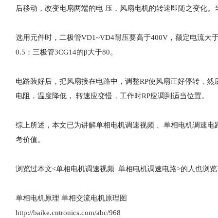
后移动，改变电扇两端的电 压，风扇电机的转速即随之变化。
选用元件时，二极管VD1~VD4耐压要高于400V，额定电流大于0
0.5；三极管3CG14的β大于80。
电路装好后，把风扇接在电路中，调整RP使风扇正好停转，然
电阻，温度降低， 转速应变慢，工作时RP应调到适当位置。
综上所述，本文已为讲解单相电机调速视频 、单相电机调速电
考价值。
浏览过本文<
单相电机调速视频 单相电机调速电路
>的人也浏览
单相电机原理 单相交流电机原理图
http://baike.cntronics.com/abc/968