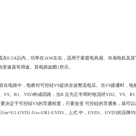
流在6.5A以内，功率在1kW左右，适用于家庭电风扇、吊扇电机及
动变速器等用途。其电路如图1所示。
串联在电路中，电桥对可控硅VS提供全波整流电压。当VS接通时，电
VS、R1、VD3构成回路，当B 点为正半周时电流经VD2、VS、R1
要决定于可控硅VS的导通程度，只要改变 可控硅的导通角，就可以
-UVD1-Uvs-UR1-UVD3，上式 中，UVD1、UVD3的压