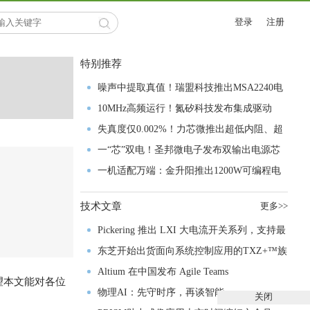
登录
注册
特别推荐
噪声中提取真值！瑞盟科技推出MSA2240电
流检测芯片赋能多元高端测量场景
10MHz高频运行！氮矽科技发布集成驱动
GaN芯片，助力电源能效再攀新高
失真度仅0.002%！力芯微推出超低内阻、超
低失真4PST模拟开关
一“芯”双电！圣邦微电子发布双输出电源芯
片，简化AFE与音频设计
一机适配万端：金升阳推出1200W可编程电
源，赋能高端装备制造
技术文章
更多>>
Pickering 推出 LXI 大电流开关系列，支持最
高 80A、300V 信号
东芝开始出货面向系统控制应用的TXZ+™族
入门级M4V组
Altium 在中国发布 Agile Teams
望本文能对各位
物理AI：先守时序，再谈智能
关闭