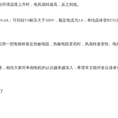
当环境温度上升时，电风扇转速高，反之则低。
.4A；可控硅VS耐压大于500V，额定电流为1A；单结晶体管BT35
后用一把电烙铁靠近热敏电阻，热敏电阻变高时，风扇转速变快。电
路，相信大家对
单相电机
的认识越来越深入，希望本文能对各位读者
了