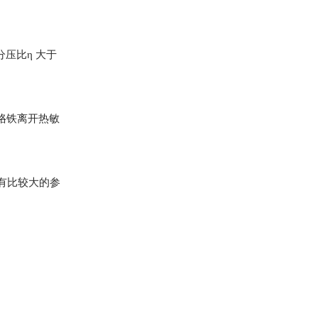
分压比η 大于
烙铁离开热敏
有比较大的参