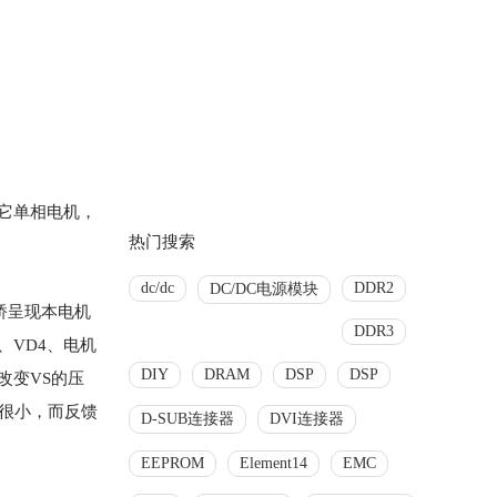
其它单相电机，
热门搜索
dc/dc
DDR2
DC/DC电源模块
桥呈现本电机
DDR3
、VD4、电机
DIY
DRAM
DSP
DSP
改变VS的压
降均很小，而反馈
D-SUB连接器
DVI连接器
EEPROM
Element14
EMC