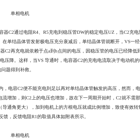
单相电机
容器C2通过电阻R4、R5充电到稳压管DW的稳定电压UZ，当C2充
。在单结晶体管发射极电压充分衰减后，单结晶体管就断开，VS一经
容器C2再充电就依赖于点a到b点间的电压，因稳压管的电压已经降低
的电压降。这样，当VS 导通时，电容器C2的充电电流取决于电动机
的问题得到补救。
内，电容C2便不能充电到足以再对单结晶体管触发的高压，然而，电
电流增加，则C2上的电压也增加，故在下一周期开始时，C2就不需
（导通角更大），加到电机上的方根电压就成比例增加，致使有效转
的反馈，反馈电阻R1的取值具体如附表所示。
单相电机