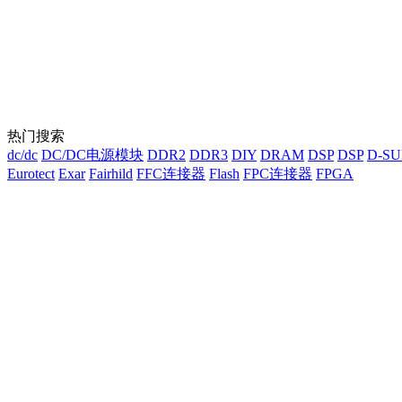
热门搜索
dc/dc
DC/DC电源模块
DDR2
DDR3
DIY
DRAM
DSP
DSP
D-S
Eurotect
Exar
Fairhild
FFC连接器
Flash
FPC连接器
FPGA