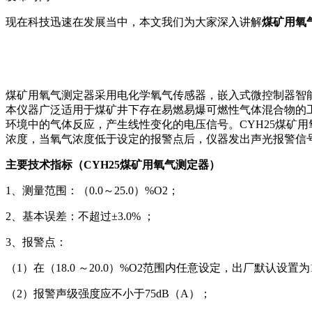
现在科技迅速在发展当中，本文我们为大家深入讲解
煤矿用氧
煤矿用氧气测定器采用电化学氧气传感器，嵌入式微控制器智
本仪器广泛适用于煤矿井下存在易燃易爆可燃性气体混合物的
环境中的气体反应，产生线性变化的电压信号。CYH25煤矿
浓度，当氧气浓度低于设定的报警点后，仪器发出声光报警信
主要技术指标（CYH25煤矿用氧气测定器）
1、测量范围：（0.0～25.0）%O2；
2、基本误差：不超过±3.0% ；
3、报警点：
（1）在（18.0 ～20.0）%O2范围内任意设定，出厂默认设置为1
（2）报警声级强度应不小于75dB（A）；