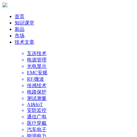
首页
知识课堂
新品
市场
技术文章
互连技术
电源管理
光电显示
EMC安规
RF/微波
传感技术
电路保护
测试测量
AI&IoT
安防监控
通信广电
医疗穿戴
汽车电子
能源电力