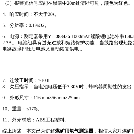
（3）报警光信号应能在黑暗中20m处清晰可见，颜色为红色。
4、响应时间：不大于20s。
5、分辨率：0.1%O2。
6、电源：测定器采用YT-083436-1000mAh锰酸锂电池外串
2.3A。.电池组具有过充过放和短路保护功能，当线路出现短
电路故障排除后电池又自动恢复供电 。
7、连续工时间：≥10 h
8、欠压指示：当电池电压低于3.30V时，蜂鸣器周期性的发出
9、外形尺寸：116 mm×56 mm×25mm
10、重量：≤170g
11、外壳材质：ABS工程塑料。
综上所述，本文已为讲解
煤矿用氧气测定器
，相信大家对煤矿