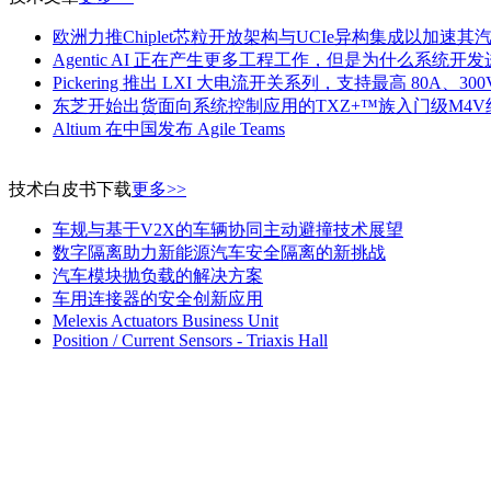
欧洲力推Chiplet芯粒开放架构与UCIe异构集成以加速
Agentic AI 正在产生更多工程工作，但是为什么系统
Pickering 推出 LXI 大电流开关系列，支持最高 80A、300
东芝开始出货面向系统控制应用的TXZ+™族入门级M4V
Altium 在中国发布 Agile Teams
技术白皮书下载
更多>>
车规与基于V2X的车辆协同主动避撞技术展望
数字隔离助力新能源汽车安全隔离的新挑战
汽车模块抛负载的解决方案
车用连接器的安全创新应用
Melexis Actuators Business Unit
Position / Current Sensors - Triaxis Hall