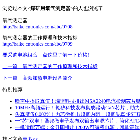
浏览过本文<
煤矿用氧气测定器
>的人也浏览了
氧气测定器
http://baike.cntronics.com/abc/9708
氧气测定器的工作原理和技术指标
http://baike.cntronics.com/abc/9709
要采购电池组么，点这里了解一下价格!
上一篇：氧气测定器的工作原理和技术指标
下一篇：高频加热电源设备简介
特别推荐
噪声中提取真值！瑞盟科技推出MSA2240电流检测芯片
10MHz高频运行！氮矽科技发布集成驱动GaN芯片，助
失真度仅0.002%！力芯微推出超低内阻、超低失真4PST
一“芯”双电！圣邦微电子发布双输出电源芯片，简化AF
一机适配万端：金升阳推出1200W可编程电源，赋能高
技术文章
更多>>