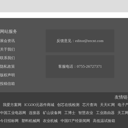
网站服务
展会资讯
反馈意见：
editor@eecnt.com
关于我们
联系我们
隐私政策
客服电话：0755-26727371
版权声明
投稿信箱
友情链接
我爱方案网
ICGOO元器件商城
创芯在线检测
芯片查询
天天IC网
电子
中国工业电器网
连接器
矿山设备网
工博士
智慧农业
工业路由器
天工
今日招标网
塑料机械网
农业机械
中国IT产经新闻网
高低温试验箱