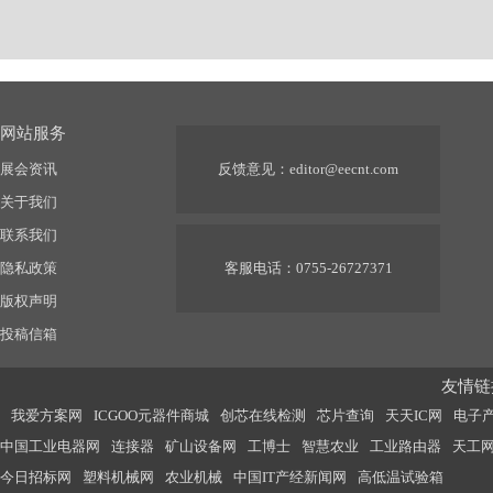
网站服务
展会资讯
反馈意见：
editor@eecnt.com
关于我们
联系我们
隐私政策
客服电话：0755-26727371
版权声明
投稿信箱
友情链接
我爱方案网
ICGOO元器件商城
创芯在线检测
芯片查询
天天IC网
电子
中国工业电器网
连接器
矿山设备网
工博士
智慧农业
工业路由器
天工
今日招标网
塑料机械网
农业机械
中国IT产经新闻网
高低温试验箱