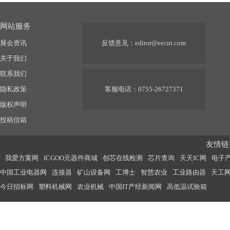
网站服务
展会资讯
反馈意见：
editor@eecnt.com
关于我们
联系我们
隐私政策
客服电话：0755-26727371
版权声明
投稿信箱
友情链接
我爱方案网
ICGOO元器件商城
创芯在线检测
芯片查询
天天IC网
电子
中国工业电器网
连接器
矿山设备网
工博士
智慧农业
工业路由器
天工
今日招标网
塑料机械网
农业机械
中国IT产经新闻网
高低温试验箱