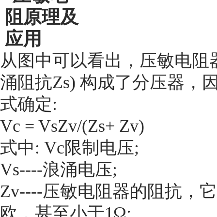
从图中可以看出，压敏电阻
涌阻抗
Zs)
构成了分压器，
式确定
:
Vc = VsZv/(Zs+ Zv)
式中
: Vc
限制电压
;
Vs----
浪涌电压
;
Zv----
压敏电阻器的阻抗，它
欧，甚至小于
1Ω;