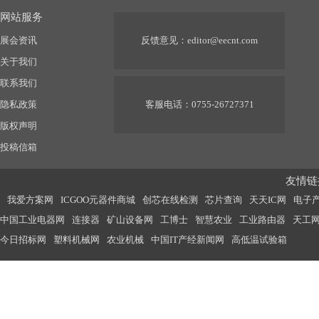
网站服务
展会资讯
反馈意见：
editor@eecnt.com
关于我们
联系我们
隐私政策
客服电话：0755-26727371
版权声明
投稿信箱
友情链接
我爱方案网
ICGOO元器件商城
创芯在线检测
芯片查询
天天IC网
电子
中国工业电器网
连接器
矿山设备网
工博士
智慧农业
工业路由器
天工
今日招标网
塑料机械网
农业机械
中国IT产经新闻网
高低温试验箱