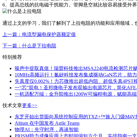
6、提高总线的抗电磁干扰能力。管脚悬空就比较容易接受外
通过上文的学习，我们了解到了上拉电阻的功能和应用领域，
上一篇：电流型漏电保护器额定值
下一篇：什么是下拉电阻
特别推荐
噪声中提取真值！瑞盟科技推出MSA2240电流检测芯片
10MHz高频运行！氮矽科技发布集成驱动GaN芯片，助
失真度仅0.002%！力芯微推出超低内阻、超低失真4PST
一“芯”双电！圣邦微电子发布双输出电源芯片，简化AF
一机适配万端：金升阳推出1200W可编程电源，赋能高
技术文章
更多>>
东芝开始出货面向系统控制应用的TXZ+™族入门级M4V
Altium 在中国发布 Agile Teams
物理AI：先守时序，再谈智能
PRISM助力成像应用上市时间缩短六个月，实战指南一