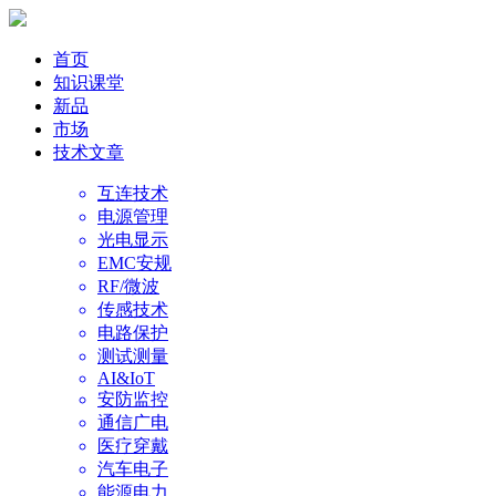
首页
知识课堂
新品
市场
技术文章
互连技术
电源管理
光电显示
EMC安规
RF/微波
传感技术
电路保护
测试测量
AI&IoT
安防监控
通信广电
医疗穿戴
汽车电子
能源电力