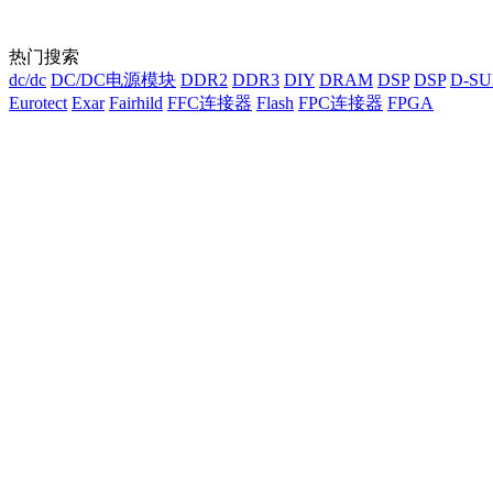
热门搜索
dc/dc
DC/DC电源模块
DDR2
DDR3
DIY
DRAM
DSP
DSP
D-S
Eurotect
Exar
Fairhild
FFC连接器
Flash
FPC连接器
FPGA