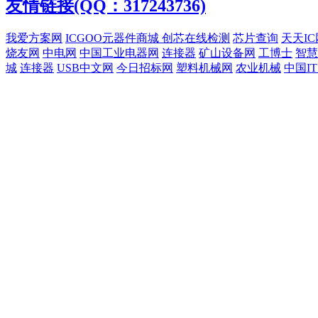
友情链接(QQ：317243736)
我爱方案网
ICGOO元器件商城
创芯在线检测
芯片查询
天天IC
烧友网
中电网
中国工业电器网
连接器
矿山设备网
工博士
智慧
城
连接器
USB中文网
今日招标网
塑料机械网
农业机械
中国I