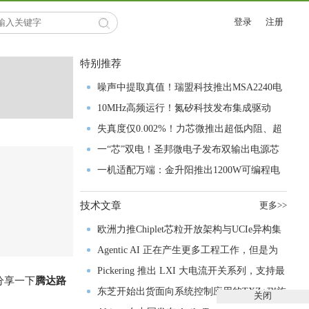
登录
注册
特别推荐
噪声中提取真值！瑞盟科技推出MSA2240电
流检测芯片赋能多元高端测量场景
10MHz高频运行！氮矽科技发布集成驱动
GaN芯片，助力电源能效再攀新高
失真度仅0.002%！力芯微推出超低内阻、超
低失真4PST模拟开关
一“芯”双电！圣邦微电子发布双输出电源芯
片，简化AFE与音频设计
一机适配万端：金升阳推出1200W可编程电
源，赋能高端装备制造
技术文章
更多>>
欧洲力推Chiplet芯粒开放架构与UCIe异构集
成以加速其汽车产业生态智能化进程
Agentic AI 正在产生更多工程工作，但是为
什么系统开发进展并没有更快？
Pickering 推出 LXI 大电流开关系列，支持最
分享一下
腾达路
高 80A、300V 信号
东芝开始出货面向系统控制应用的TXZ+™族
关闭