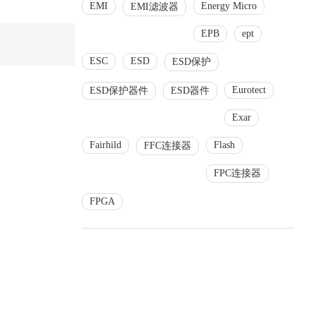
EMI
Energy Micro
EMI滤波器
EPB
ept
ESC
ESD
ESD保护
Eurotect
ESD保护器件
ESD器件
Exar
Fairhild
Flash
FFC连接器
FPC连接器
FPGA