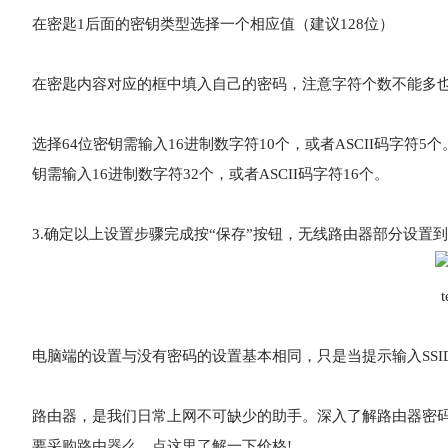
在密匙1后面的密钥类型选择一个相应值（建议128位）
在密匙内容对应的框中填入自己的密码，注意字符个数不能多
选择64位密钥需输入16进制数字符10个，或者ASCII码字符5个
钥需输入16进制数字符32个，或者ASCII码字符16个。
3.确定以上设置步骤完成按“保存”按钮，无线路由器部分设置
电脑端的设置与没有密码的设置基本相同，只是当提示输入SSI
路由器，是我们日常上网不可缺少的助手。深入了解路由器密
要采购路由器么，点这里了解一下价格!