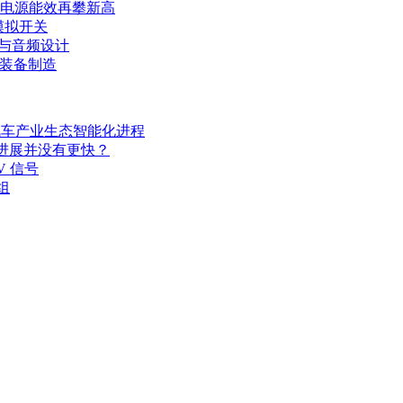
力电源能效再攀新高
模拟开关
E与音频设计
端装备制造
其汽车产业生态智能化进程
开发进展并没有更快？
V 信号
组