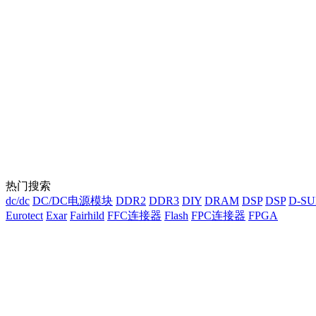
热门搜索
dc/dc
DC/DC电源模块
DDR2
DDR3
DIY
DRAM
DSP
DSP
D-S
Eurotect
Exar
Fairhild
FFC连接器
Flash
FPC连接器
FPGA