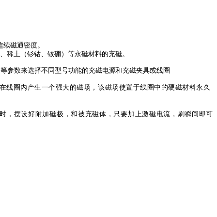
连续磁通密度。
、稀土（钐钴、钕硼）等永磁材料的充磁。
寸等参数来选择不同型号功能的充磁电源和充磁夹具或线圈
在线圈内产生一个强大的磁场，该磁场使置于线圈中的硬磁材料永久
时，摆设好附加磁极，和被充磁体，只要加上激磁电流，刷瞬间即可