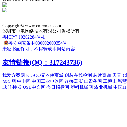
Copyright© www.cntronics.com
深圳市中电网络技术有限公司版权所有
粤ICP备10202284号-1
粤公网安备44030002009354号
未经书面许可，不得转载本网站内容
友情链接(QQ：317243736)
我爱方案网
ICGOO元器件商城
创芯在线检测
芯片查询
天天IC
烧友网
中电网
中国工业电器网
连接器
矿山设备网
工博士
智慧
城
连接器
USB中文网
今日招标网
塑料机械网
农业机械
中国I