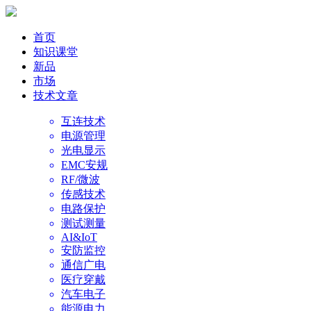
首页
知识课堂
新品
市场
技术文章
互连技术
电源管理
光电显示
EMC安规
RF/微波
传感技术
电路保护
测试测量
AI&IoT
安防监控
通信广电
医疗穿戴
汽车电子
能源电力