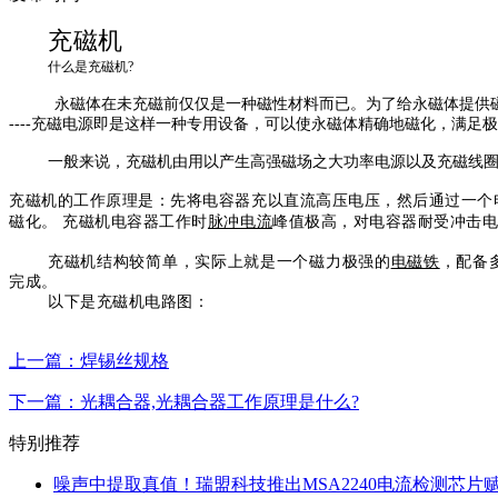
充磁机
什么是充磁机
?
永磁体在未充磁前仅仅是一种磁性材料而已。为了给永磁体提供
----
充磁电源即是这样一种专用设备，可以使永磁体精确地磁化，满足极
一般来说，充磁机由用以产生高强磁场之大功率电源以及充磁线
充磁机的工作原理是：先将电容器充以直流高压电压，然后通过一个
磁化。 充磁机电容器工作时
脉冲电流
峰值极高，对电容器耐受冲击
充磁机结构较简单，实际上就是一个磁力极强的
电磁铁
，配备
完成。
以下是充磁机电路图：
上一篇：焊锡丝规格
下一篇：光耦合器,光耦合器工作原理是什么?
特别推荐
噪声中提取真值！瑞盟科技推出MSA2240电流检测芯片