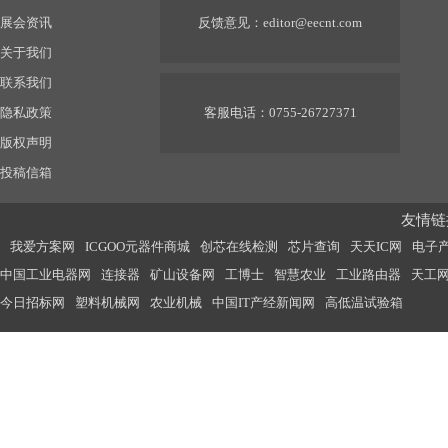
展会资讯
反馈意见：
editor@eecnt.com
关于我们
联系我们
隐私政策
客服电话：0755-26727371
版权声明
投稿信箱
友情链接
我爱方案网
ICGOO元器件商城
创芯在线检测
芯片查询
天天IC网
电子
中国工业电器网
连接器
矿山设备网
工博士
智慧农业
工业路由器
天工
今日招标网
塑料机械网
农业机械
中国IT产经新闻网
高低温试验箱