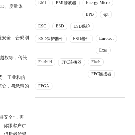
EMI
Energy Micro
EMI滤波器
CD、度量体
EPB
ept
ESC
ESD
ESD保护
链安全，合规刚
Eurotect
ESD保护器件
ESD器件
Exar
体越权等，传统
Fairhild
Flash
FFC连接器
FPC连接器
委、工业和信
核心，与悬镜的
FPGA
链安全”，再
“你跟客户讲
链，但后者所涵