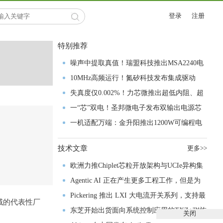
登录
注册
特别推荐
噪声中提取真值！瑞盟科技推出MSA2240电
流检测芯片赋能多元高端测量场景
10MHz高频运行！氮矽科技发布集成驱动
GaN芯片，助力电源能效再攀新高
失真度仅0.002%！力芯微推出超低内阻、超
低失真4PST模拟开关
一“芯”双电！圣邦微电子发布双输出电源芯
片，简化AFE与音频设计
一机适配万端：金升阳推出1200W可编程电
源，赋能高端装备制造
技术文章
更多>>
欧洲力推Chiplet芯粒开放架构与UCIe异构集
成以加速其汽车产业生态智能化进程
Agentic AI 正在产生更多工程工作，但是为
什么系统开发进展并没有更快？
Pickering 推出 LXI 大电流开关系列，支持最
域的代表性厂
高 80A、300V 信号
东芝开始出货面向系统控制应用的TXZ+™族
关闭