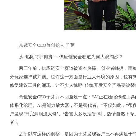
悬镜安全
CE
O兼创始人 子芽
从“热闹”到“拥挤”：供应链安全赛道为何大浪淘沙？
两三年前，供应链安全赛道被资本热捧、创业者蜂拥，而如
分玩家选择被并购。也许这一方面是行业大环境的原因，也有来自AI的
修复建议工具的涌现，让不少人惊呼“传统开发安全产品要被替
悬镜安全CEO子芽并不回避这一点：“AI正在压缩传统工
体系化治理。AI是能力放大器，不是替代者。”不仅如此，“
户发现‘扫完漏洞没人修’、‘告警太多没法管’时，热情自然下
者”。
之所以有这样的洞察，是因为子芽发现客户已不再满足于“