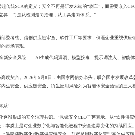
传统SCA的定义；安全不再是研发末端的“刹车”，而需要嵌入CI/
立异，而是
从检测走向治理，从工具走向体系
。”
两部委考核、信创供应链审查、软件工厂等要求，倒逼企业重视供应
接的市场表现。
，带来全新安全风险——AI生成代码漏洞、模型投毒、提示词注入、智能
高度契合。2026年5月8日，由国家网信办牵头，联合国家发展改革
将内生安全、供应链安全、衍生应用风险列为智能体安全治理的三大
体系”
逐渐形成的安全治理共识。”悬镜安全CEO子芽表示。从“软件供应
级，本质上是对企业数字化与智能化进程中安全边界变化的持续回应。
道，“供应链数字化≠数字供应链安全，前者是用数字化管理实体供应