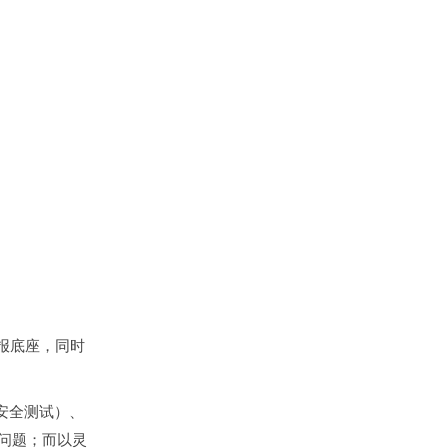
情报底座，同时
（安全测试）、
问题；而以
灵