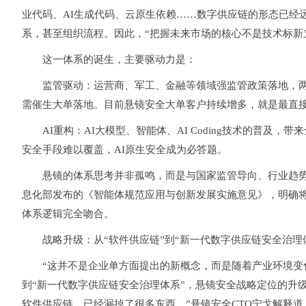
业代码、AI生成代码、云原生依赖……数字供应链的形态已经远超
系，甚至组织流程。因此，“把握未来市场的核心不是技术标新
这一体系的诞生，主要驱动力是：
监管驱动：
运营商、军工、金融等领域强监管政策落地，
需催生大单落地。目前悬镜安全大单客户持续增多，就是最直
AI重构：
AI大模型、智能体、AI Coding技术的普及
安全手段难以覆盖，AI原生安全成为必答题。
悬镜的体系思考并非孤鸣，而是与国家监管导向、行业趋势
息化部发布的《智能体规范应用与创新发展实施意见》，明确
体系逻辑完全吻合。
战略升级：从“软件供应链”到“新一代数字供应链安全治理
“这并不是企业单方面提出的新概念，而是随着产业环境变化
到“新一代数字供应链安全治理体系”，悬镜安全战略定位的升
软件供应链，已经漏掉了很多东西。”悬镜安全CTO宁戈解释