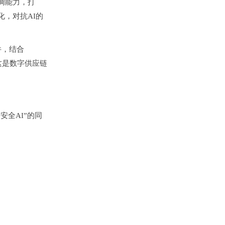
调能力，打
化，对抗AI的
件，结合
这是数字供应链
安全AI”的同