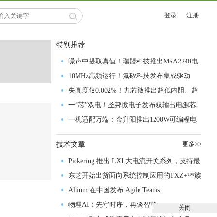
登录
注册
特别推荐
噪声中提取真值！瑞盟科技推出MSA2240电
流检测芯片赋能多元高端测量场景
10MHz高频运行！氮矽科技发布集成驱动
GaN芯片，助力电源能效再攀新高
失真度仅0.002%！力芯微推出超低内阻、超
低失真4PST模拟开关
一“芯”双电！圣邦微电子发布双输出电源芯
片，简化AFE与音频设计
一机适配万端：金升阳推出1200W可编程电
源，赋能高端装备制造
技术文章
更多>>
Pickering 推出 LXI 大电流开关系列，支持最
高 80A、300V 信号
东芝开始出货面向系统控制应用的TXZ+™族
入门级M4V组
Altium 在中国发布 Agile Teams
物理AI：先守时序，再谈智能
关闭