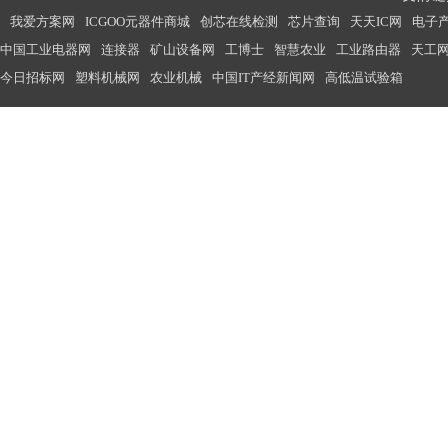
我爱方案网
ICGOO元器件商城
创芯在线检测
芯片查询
天天IC网
电子
中国工业电器网
连接器
矿山设备网
工博士
智慧农业
工业路由器
天工
今日招标网
塑料机械网
农业机械
中国IT产经新闻网
高低温试验箱