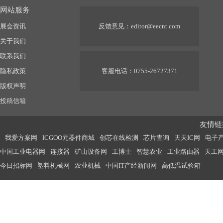
网站服务
展会资讯
反馈意见：
editor@eecnt.com
关于我们
联系我们
隐私政策
客服电话：0755-26727371
版权声明
投稿信箱
友情链接
我爱方案网
ICGOO元器件商城
创芯在线检测
芯片查询
天天IC网
电子
中国工业电器网
连接器
矿山设备网
工博士
智慧农业
工业路由器
天工
今日招标网
塑料机械网
农业机械
中国IT产经新闻网
高低温试验箱