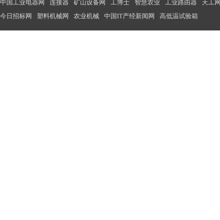
中国工业电器网
连接器
矿山设备网
工博士
智慧农业
工业路由器
天工
今日招标网
塑料机械网
农业机械
中国IT产经新闻网
高低温试验箱