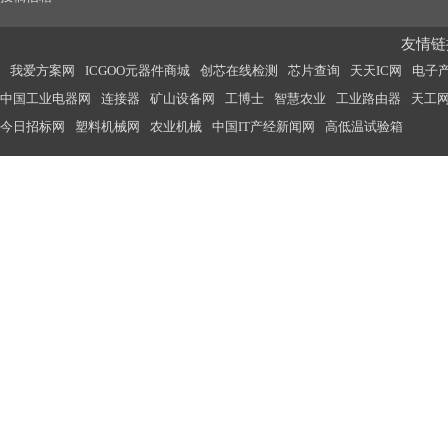
友情链接
我爱方案网
ICGOO元器件商城
创芯在线检测
芯片查询
天天IC网
电子
中国工业电器网
连接器
矿山设备网
工博士
智慧农业
工业路由器
天工
今日招标网
塑料机械网
农业机械
中国IT产经新闻网
高低温试验箱