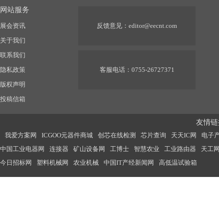
网站服务
展会资讯
反馈意见：
editor@eecnt.com
关于我们
联系我们
隐私政策
客服电话：0755-26727371
版权声明
投稿信箱
友情链接
我爱方案网
ICGOO元器件商城
创芯在线检测
芯片查询
天天IC网
电子
中国工业电器网
连接器
矿山设备网
工博士
智慧农业
工业路由器
天工
今日招标网
塑料机械网
农业机械
中国IT产经新闻网
高低温试验箱