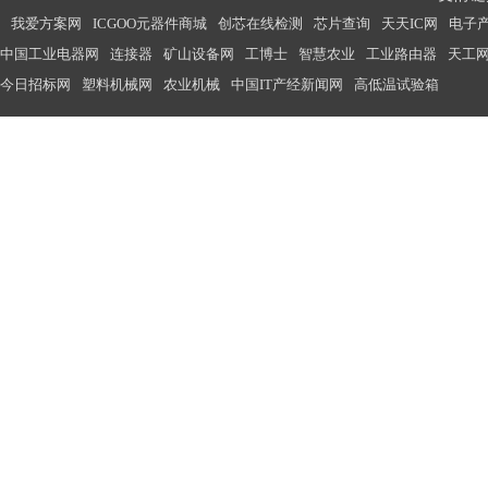
我爱方案网
ICGOO元器件商城
创芯在线检测
芯片查询
天天IC网
电子
中国工业电器网
连接器
矿山设备网
工博士
智慧农业
工业路由器
天工
今日招标网
塑料机械网
农业机械
中国IT产经新闻网
高低温试验箱