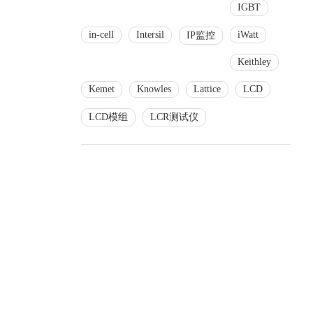
IGBT
in-cell
Intersil
iWatt
IP监控
Keithley
Kemet
Knowles
Lattice
LCD
LCD模组
LCR测试仪