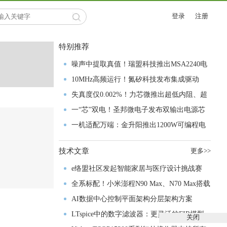
登录
注册
特别推荐
噪声中提取真值！瑞盟科技推出MSA2240电
流检测芯片赋能多元高端测量场景
10MHz高频运行！氮矽科技发布集成驱动
GaN芯片，助力电源能效再攀新高
失真度仅0.002%！力芯微推出超低内阻、超
低失真4PST模拟开关
一“芯”双电！圣邦微电子发布双输出电源芯
片，简化AFE与音频设计
一机适配万端：金升阳推出1200W可编程电
源，赋能高端装备制造
技术文章
更多>>
e络盟社区发起智能家居与医疗设计挑战赛
全系标配！小米澎程N90 Max、N70 Max搭载
禾赛激光雷达正式亮相
AI数据中心控制平面架构分层架构方案
LTspice中的数字滤波器：更灵活的FIR模型
关闭